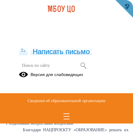
МБОУ ЦО
Написать письмо
Родителям
Версия для слабовидящих
УВАЖАЕМЫЕ РОДИТЕЛИ!
Сведения об образовательной организации
Как подготовить ребенка к учебе в школе? Что делать, если он
проводит слишком много времени в интернете? Как разрешить
проблемы в семье? Каждый родитель хоть раз в жизни сталкивался
с подобными непростыми вопросами.
Благодаря НАЦПРОЕКТУ «ОБРАЗОВАНИЕ» решать их