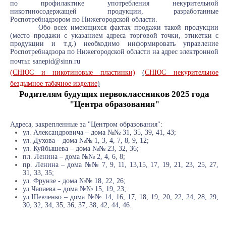
по профилактике употребления некурительной
никотиносодержащей продукции, разработанные
Роспотребнадзором по Нижегородской области.
Обо всех имеющихся фактах продажи такой продукции
(место продажи с указанием адреса торговой точки, этикетки с
продукции и т.д.) необходимо информировать управление
Роспотребнадзора по Нижегородской области на адрес электронной
почты:
sanepid@sinn.ru
(
СНЮС и никотиновые пластинки)
(
СНЮС некурительное
бездымное табачное изделие
)
Родителям будущих первоклассников 2025 года
"Центра образования"
Адреса, закрепленные за "Центром образования":
ул. Александровича – дома №№ 31, 35, 39, 41, 43;
ул. Духова – дома №№ 1, 3, 4, 7, 8, 9, 12;
ул. Куйбышева – дома №№ 23, 32, 36;
пл. Ленина – дома №№ 2, 4, 6, 8;
пр. Ленина – дома №№ 7, 9, 11, 13,15, 17, 19, 21, 23, 25, 27,
31, 33, 35;
ул. Фрунзе - дома №№ 18, 22, 26;
ул.Чапаева – дома №№ 15, 19, 23;
ул.Шевченко – дома №№ 14, 16, 17, 18, 19, 20, 22, 24, 28, 29,
30, 32, 34, 35, 36, 37, 38, 42, 44, 46.