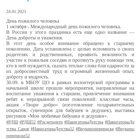
24.01.2023
День пожилого человека
1 октября - Международный день пожилого человека.
В России у этого праздника есть еще одно название —
День доброты и уважения.
В этот день особое внимание обращено к старшему
поколению. Дата установлена с целью вспомнить о своих
родителях и родственниках, проявить вежливость и
участие к пожилым соседям и протянуть руку помощи тем,
кто в ней нуждается, сказать теплые слова благодарности за
их добросовестный труд и огромный жизненный опыт,
доброту и мудрость.
30.09. в МБОУ ЦО в рамках волонтерской программы в
начальной школе прошли мероприятия, направленные на
воспитание уважения к старшим, привлечение внимания
ребят к неразрывной связи поколений: классные часы,
акция «Твори добро» (изготовление поздравительных
открыток, сувениров для бабушек и дедушек), выставка
рисунков «Мои любимые бабушки и дедушки».
#РДШ
#РДШ52
#Росдетцентр
#НавигаторыДетства
#НавигаторыДе
тства_Саров
#НавигаторыДетства52
#Внукипопереписке
#Внукипо
переписке52