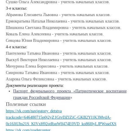
Сушко Ольга Александровна -
учитель начальных классов.
3-е классы:
Абрамова Елизавета Львовна -
учитель начальных классов.
Ермократьева Наталья Николаевна
-
учитель начальных классов.
Шишкина Светлана Владимировна - учитель начальных классов.
Коваль Елена Алексеевна -
учитель начальных классов.
Севцова Юлия Владимировна -
учитель начальных классов.
4-е классы:
Пантелеева Татьяна Ивановна -
учитель начальных классов.
Выскуб Виктория Николаевна -
учитель начальных классов.
Мичурина Елена Борисовна -
учитель начальных классов.
Смирнова Татьяна Ивановна -
учитель начальных классов.
Азарова Ольга Феликсовна -
учитель начальных классов.
Документы реализации проекта:
Паспорт федерального проекта «Патриотическое воспитание
граждан Российской Федерации
»
Полезные ссылки
https://vk.com/navigatory_detstva
trackcode=646480715p0j2yZ1GtvDZIZiC-GKB2Yl1K3MvdA-
0z16JiUhs21S_KIVxH92otRsnW0474E0VD_ko86l0yLJPWsselXS
https://vk.com/rosdetcenter