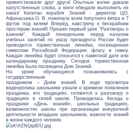
приветствовали друг друга! Опытные волки давали
напутственные слова, а юнги обещали выполнить их
наказ! Капитан корабля Знаний - директор ЦО,
Афанасьева О. В. пожелала всем попутного ветра и 7
футов под килем! Вперёд, навстречу к бескрайним
просторам знаний! Прошел первый урок "Разговоры о
важном". Каждый понедельник перед началом
учебных занятий по указу президента России будет
проводится торжественная линейка, посвященная
символам Российской Федерации: флагу и гимну.
Каждая линейка будет относится к памятной дате или
календарному празднику. Сегодня торжественная
линейка была посвящена Дню Знаний.
На уроке обучающиеся познакомились с
государственным
праздником – Днём знаний. В ходе просмотра
видеоролика школьники узнали о времени появления
праздника, его традициях, готовятся к разговору о
традициях в своей школе. Проводилась беседа о
празднике «День знаний», школьных традициях,
возможностях школы при организации внеурочной
деятельности младших школьников, важности знаний
в жизни каждого человек.