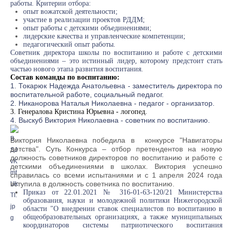
работы. Критерии отбора:
опыт вожатской деятельности;
участие в реализации проектов РДДМ;
опыт работы с детскими объединениями;
лидерские качества и управленческие компетенции;
педагогический опыт работы.
Советник директора школы по воспитанию и работе с детскими
объединениями – это истинный лидер, которому предстоит стать
частью нового этапа развития воспитания.
Cостав команды по воспитанию:
1. Токарюк Надежда Анатольевна - заместитель директора по
воспитательной работе, социальный педагог.
2. Никанорова Наталья Николаевна - педагог - организатор.
3. Генералова Кристина Юрьевна - логопед.
4. Выскуб Виктория Николаевна - советник по воспитанию.
Виктория Николаевна победила в конкурсе "Навигаторы
детства". Суть Конкурса – отбор претендентов на новую
должность советников директоров по воспитанию и работе с
детскими объединениями в школах. Виктория успешно
справилась со всеми испытаниями и с 1 апреля 2024 года
вступила в должность советника по воспитанию.
Приказ от 22.01.2021 № 316-01-63-120/21 Министерства
образования, науки и молодежной политики Нижегородской
области "О внедрении ставок специалистов по воспитанию в
общеобразовательных организациях, а также муниципальных
координаторов системы патриотического воспитания