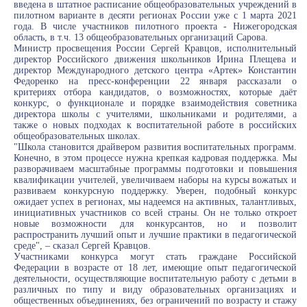
введена в штатное расписание общеобразовательных учреждений в
пилотном варианте в десяти регионах России уже с 1 марта 2021
года. В числе участников пилотного проекта - Нижегородская
область, в т.ч. 13 общеобразовательных организаций Сарова.
Министр просвещения России Сергей Кравцов, исполнительный
директор Российского движения школьников Ирина Плещева и
директор Международного детского центра «Артек» Константин
Федоренко на пресс-конференции 22 января рассказали о
критериях отбора кандидатов, о возможностях, которые даёт
конкурс, о функционале и порядке взаимодействия советника
директора школы с учителями, школьниками и родителями, а
также о новых подходах к воспитательной работе в российских
общеобразовательных школах.
"Школа становится драйвером развития воспитательных программ.
Конечно, в этом процессе нужна крепкая кадровая поддержка. Мы
разворачиваем масштабные программы подготовки и повышения
квалификации учителей, увеличиваем наборы на курсы вожатых и
развиваем конкурсную поддержку. Уверен, подобный конкурс
ожидает успех в регионах, мы надеемся на активных, талантливых,
инициативных участников со всей страны. Он не только откроет
новые возможности для конкурсантов, но и позволит
распространить лучший опыт и лучшие практики в педагогической
среде", – сказал Сергей Кравцов.
Участниками конкурса могут стать граждане Российской
Федерации в возрасте от 18 лет, имеющие опыт педагогической
деятельности, осуществляющие воспитательную работу с детьми в
различных по типу и виду образовательных организациях и
общественных объединениях, без ограничений по возрасту и стажу