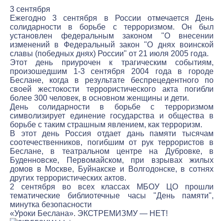
3 сентября
Ежегодно 3 сентября в России отмечается День
солидарности в борьбе с терроризмом. Он был
установлен федеральным законом "О внесении
изменений в Федеральный закон "О днях воинской
славы (победных днях) России" от 21 июля 2005 года.
Этот день приурочен к трагическим событиям,
произошедшим 1-3 сентября 2004 года в городе
Беслане, когда в результате беспрецедентного по
своей жестокости террористического акта погибли
более 300 человек, в основном женщины и дети.
День солидарности в борьбе с терроризмом
символизирует единение государства и общества в
борьбе с таким страшным явлением, как терроризм.
В этот день Россия отдает дань памяти тысячам
соотечественников, погибшим от рук террористов в
Беслане, в театральном центре на Дубровке, в
Буденновске, Первомайском, при взрывах жилых
домов в Москве, Буйнакске и Волгодонске, в сотнях
других террористических актов.
2 сентября во всех классах МБОУ ЦО прошли
тематические библиотечные часы "День памяти",
минутка безопасности
«Уроки Беслана». ЭКСТРЕМИЗМУ — НЕТ!