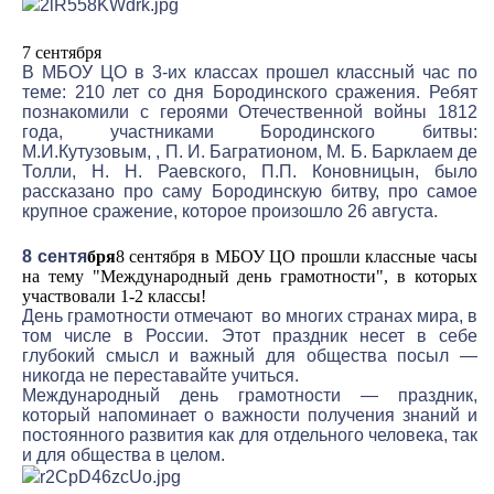
7 сентября
В МБОУ ЦО в 3-их классах прошел классный час по
теме: 210 лет со дня Бородинского сражения. Ребят
познакомили с героями Отечественной войны 1812
года, участниками Бородинского битвы:
М.И.Кутузовым, , П. И. Багратионом, М. Б. Барклаем де
Толли, Н. Н. Раевского, П.П. Коновницын, было
рассказано про саму Бородинскую битву, про самое
крупное сражение, которое произошло 26 августа.
8 сентя
бря
8 сентября в МБОУ ЦО прошли классные часы
на тему "Международный день грамотности", в которых
участвовали 1-2 классы!
День грамотности отмечают во многих странах мира, в
том числе в России. Этот праздник несет в себе
глубокий смысл и важный для общества посыл —
никогда не переставайте учиться.
Международный день грамотности — праздник,
который напоминает о важности получения знаний и
постоянного развития как для отдельного человека, так
и для общества в целом.