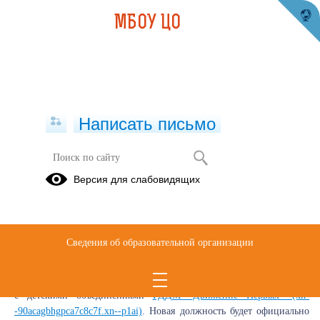
МБОУ ЦО
Написать письмо
Навигаторы детства
Версия для слабовидящих
Конкурс "Навигаторы детства" – одна из составных
Сведения об образовательной организации
частей Школы будущего
Минпросвещения России и Российское движение школьников
начинают отбор кандидатов на замещение новых вакантных
должностей советников директоров школ по воспитанию и работе
с детскими объединениями
РДДМ "Движение Первых" (xn-
-90acagbhgpca7c8c7f.xn--p1ai)
. Новая должность будет официально