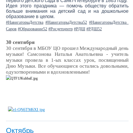
первого детского сада в Санкт-Петербурге в 1863 году.
Идея этого праздника — помочь обществу обратить
больше внимания на детский сад и на дошкольное
образование в целом.
#НавигаторыДетства
#НавигаторыДетства52
#НавигаторыДетства_
Саров
#Образование52
#Росдетцентр
#РДШ
#РДШ52
30 сентября
30 сентября в МБОУ ЦО прошел Международный день
музыки! Самсонова Наталья Анатольевна - учитель
музыки провела в 1-ых классах урок, посвященный
Дню Музыки. Все обучающиеся остались довольными,
одухотворенными и вдохновленными!
Октябрь