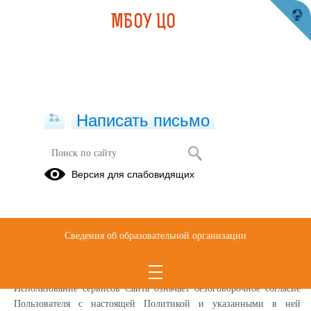
МБОУ ЦО
Написать письмо
Политика конфиденциальности
Версия для слабовидящих
Настоящая Политика конфиденциальности (далее – Политика
конфиденциальности) персональных данных Муниципальное
бюджетное общеобразовательное учреждение «Центр образования»
Сведения об образовательной организации
города Сарова, (далее – Администрация Сайта) применяется при
использовании в сети Интернет по адресу:
https://centr-
obr.nnovschool.ru/
, далее Сайт
Использование сервисов Сайта означает безоговорочное согласие
Пользователя с настоящей Политикой и указанными в ней